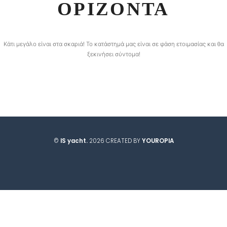
ΟΡΊΖΟΝΤΑ
Κάτι μεγάλο είναι στα σκαριά! Το κατάστημά μας είναι σε φάση ετοιμασίας και θα
ξεκινήσει σύντομα!
©
IS yacht.
2026 CREATED BY
YOUROPIA