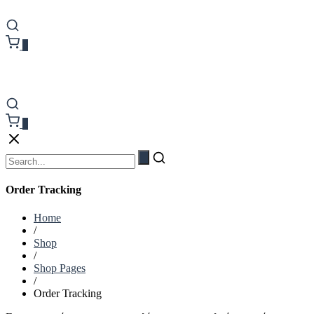
0
0
Order Tracking
Home
/
Shop
/
Shop Pages
/
Order Tracking